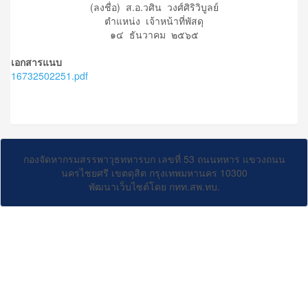
(ลงชื่อ) ส.อ.วศิน วงศ์ศิริวิบูลย์
ตำแหน่ง เจ้าหน้าที่พัสดุ
๑๔ ธันวาคม ๒๕๖๕
เอกสารแนบ
16732502251.pdf
กองจัดหากรมสรรพาวุธทหารบก เลขที่ 53 ถนนทหาร แขวงถนน
นครไชยศรี เขตดุสิต กรุงเทพมหานคร 10300
พัฒนาเว็บไซต์โดย กทท.สพ.ทบ.