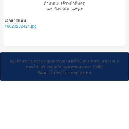
ตำแหน่ง เจ้าหน้าที่พัสดุ
๒๕ สิงหาคม ๒๕๖๕
เอกสารแนบ
16620282421.jpg
กองจัดหากรมสรรพาวุธทหารบก เลขที่ 53 ถนนทหาร แขวงถนน
นครไชยศรี เขตดุสิต กรุงเทพมหานคร 10300
พัฒนาเว็บไซต์โดย กทท.สพ.ทบ.