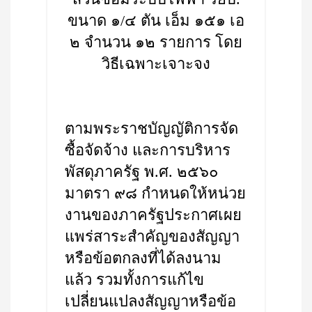
ขนาด ๑/๔ ตัน เอ็ม ๑๕๑ เอ
๒ จำนวน ๑๒ รายการ โดย
วิธีเฉพาะเจาะจง
ตามพระราชบัญญัติการจัด
ซื้อจัดจ้าง และการบริหาร
พัสดุภาครัฐ พ.ศ. ๒๕๖๐
มาตรา ๙๘ กำหนดให้หน่วย
งานของภาครัฐประกาศเผย
แพร่สาระสำคัญของสัญญา
หรือข้อตกลงที่ได้ลงนาม
แล้ว รวมทั้งการแก้ไข
เปลี่ยนแปลงสัญญาหรือข้อ