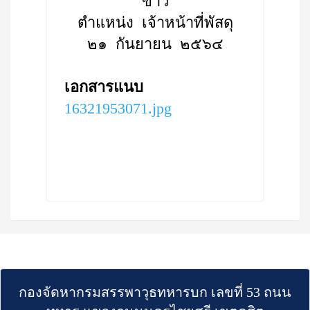
ขาว
ตำแหน่ง เจ้าหน้าที่พัสดุ
๒๑ กันยายน ๒๕๖๔
เอกสารแนบ
16321953071.jpg
กองจัดหากรมสรรพาวุธทหารบก เลขที่ 53 ถนน