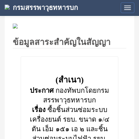
กรมสรรพาวุธทหารบก
Tog
navi
ข้อมูลสาระสำคัญในสัญญา
(สำเนา)
ประกาศ
กองทัพบกโดยกรม
สรรพาวุธทหารบก
เรื่อง
ซื้อชิ้นส่วนซ่อมระบบ
เครื่องยนต์ รยบ. ขนาด ๑/๔
ตัน เอ็ม ๑๕๑ เอ ๒ และชิ้น
ส่วนซ่อมระบบไฟฟ้า รยบ.