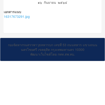
๑๖ กันยายน ๒๕๖๔
เอกสารแนบ
16317673291.jpg
กองจัดหากรมสรรพาวุธทหารบก เลขที่ 53 ถนนทหาร แขวงถนน
นครไชยศรี เขตดุสิต กรุงเทพมหานคร 10300
พัฒนาเว็บไซต์โดย กทท.สพ.ทบ.