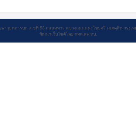
รพาวุธทหารบก เลขที่ 53 ถนนทหาร แขวงถนนนครไชยศรี เขตดุสิต กรุงเ
พัฒนาเว็บไซต์โดย กทท.สพ.ทบ.