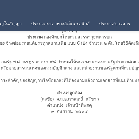
คัญในสัญญา
ประกวดราคาทางอิเล็กทรอนิกส์
ประกาศข่าวสาร
(สำเนา)
ประกาศ
กองทัพบกโดยกรมสรรพาวุธทหารบก
ื่อง
จ้างซ่อมรถยนต์บรรทุกสแกนเนีย แบบ G124 จำนวน ๒ คัน โดยวิธีคัดเลื
สดุภาครัฐ พ.ศ. ๒๕๖๐ มาตรา ๙๘ กำหนดให้หน่วยงานของภาครัฐประกาศเผย
บเครือข่ายสารสนเทศของกรมบัญชีกลาง และหน่วยงานของรัฐตามที่กรมบั
ะสำคัญของสัญญาหรือข้อตกลงที่ได้ลงนามแล้วตามเอกสารที่แนบท้ายปร
สำเนาถูกต้อง
(ลงชื่อ) จ.ส.อ.เทพฤทธิ์ ศรีขาว
ตำแหน่ง เจ้าหน้าที่พัสดุ
๙ กันยายน ๒๕๖๔