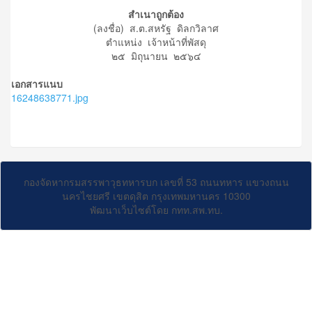
สำเนาถูกต้อง
(ลงชื่อ) ส.ต.สหรัฐ ดิลกวิลาศ
ตำแหน่ง เจ้าหน้าที่พัสดุ
๒๕ มิถุนายน ๒๕๖๔
เอกสารแนบ
16248638771.jpg
กองจัดหากรมสรรพาวุธทหารบก เลขที่ 53 ถนนทหาร แขวงถนน
นครไชยศรี เขตดุสิต กรุงเทพมหานคร 10300
พัฒนาเว็บไซต์โดย กทท.สพ.ทบ.