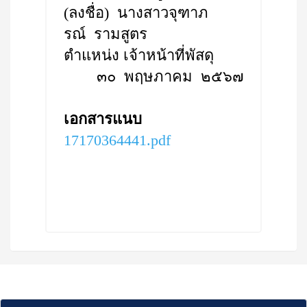
(ลงชื่อ) นางสาวจุฑาภ
รณ์ รามสูตร
ตำแหน่ง เจ้าหน้าที่พัสดุ
๓๐ พฤษภาคม ๒๕๖๗
เอกสารแนบ
17170364441.pdf