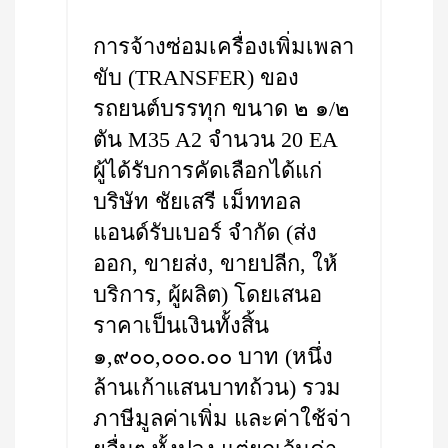
การจ้างซ่อมเครื่องเพิ่มเพลา
ขับ (TRANSFER) ของ
รถยนต์บรรทุก ขนาด ๒ ๑/๒
ตัน M35 A2 จำนวน 20 EA
ผู้ได้รับการคัดเลือกได้แก่
บริษัท ชัยเสรี เม็ททอล
แอนด์รับเบอร์ จำกัด (ส่ง
ออก, ขายส่ง, ขายปลีก, ให้
บริการ, ผู้ผลิต) โดยเสนอ
ราคาเป็นเงินทั้งสิ้น
๑,๙๐๐,๐๐๐.๐๐ บาท (หนึ่ง
ล้านเก้าแสนบาทถ้วน) รวม
ภาษีมูลค่าเพิ่ม และค่าใช้จ่า