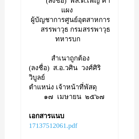
(ลงชื่อ) พล.ต.เพ็ญ คำ
แผง
ผู้บัญชาการศูนย์อุตสาหการ
สรรพาวุธ กรมสรรพาวุธ
ทหารบก
สำเนาถูกต้อง
(ลงชื่อ) ส.อ.วศิน วงศ์ศิริ
วิบูลย์
ตำแหน่ง เจ้าหน้าที่พัสดุ
๑๗ เมษายน ๒๕๖๗
เอกสารแนบ
17137512061.pdf