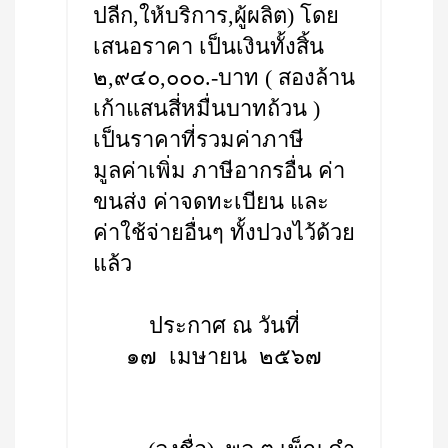
ปลีก,ให้บริการ,ผู้ผลิต) โดย
เสนอราคา เป็นเงินทั้งสิ้น
๒,๙๔๐,๐๐๐.-บาท ( สองล้าน
เก้าแสนสี่หมื่นบาทถ้วน )
เป็นราคาที่รวมค่าภาษี
มูลค่าเพิ่ม ภาษีอากรอื่น ค่า
ขนส่ง ค่าจดทะเบียน และ
ค่าใช้จ่ายอื่นๆ ทั้งปวงไว้ด้วย
แล้ว
ประกาศ ณ วันที่
๑๗ เมษายน ๒๕๖๗