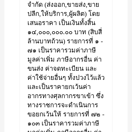
จำกัด (ส่งออก,ขายส่ง,ขาย
ปลีก,ให้บริการ,ผู้ผลิต) โดย
เสนอราคา เป็นเงินทั้งสิ้น
๑๔,๐๐๐,๐๐๐.๐๐ บาท (สิบสี่
ล้านบาทถ้วน) รายการที่ ๑ -
๗๑ เป็นราคารวมค่าภาษี
มูลค่าเพิ่ม ภาษีอากรอื่น ค่า
ขนส่ง ค่าจดทะเบียน และ
ค่าใช้จ่ายอื่นๆ ทั้งปวงไว้แล้ว
และเป็นราคายกเว้นค่า
อากรทางศุลกากรขาเข้า ซึ่ง
ทางราชการจะดำเนินการ
ขอยกเว้นให้ รายการที่ ๗๒ -
๑๐๓ เป็นราคารวมค่าภาษี