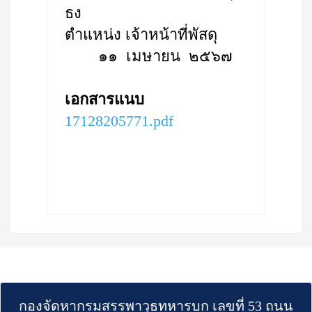
ธง
ตำแหน่ง เจ้าหน้าที่พัสดุ
๑๑ เมษายน ๒๕๖๗
เอกสารแนบ
17128205771.pdf
กองจัดหากรมสรรพาวุธทหารบก เลขที่ 53 ถนน