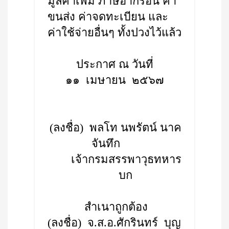
มูลค่าเพิ่ม ภาษีอากรอื่น ค่า
ขนส่ง ค่าจดทะเบียน และ
ค่าใช้จ่ายอื่นๆ ทั้งปวงไว้แล้ว
ประกาศ ณ วันที่
๑๑ เมษายน ๒๕๖๗
(ลงชื่อ) พลโท นพรัตน์ นาค
จันทึก
เจ้ากรมสรรพาวุธทหาร
บก
สำเนาถูกต้อง
(ลงชื่อ) จ.ส.อ.ศักรินทร์ บุญ